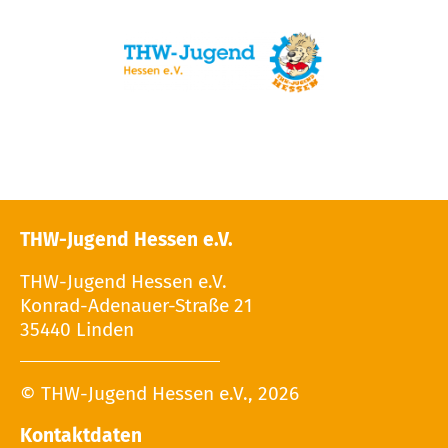
THW-Jugend Hessen e.V.
THW-Jugend Hessen e.V.
Konrad-Adenauer-Straße 21
35440 Linden
© THW-Jugend Hessen e.V., 2026
Kontaktdaten