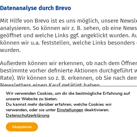
Datenanalyse durch Brevo
Mit Hilfe von Brevo ist es uns möglich, unsere New
analysieren. So können wir z. B. sehen, ob eine News
geöffnet und welche Links ggf. angeklickt wurden. A
können wir u.a. feststellen, welche Links besonders 
wurden.
Außerdem können wir erkennen, ob nach dem Öffne
bestimmte vorher definierte Aktionen durchgeführt 
Rate). Wir können so z. B. erkennen, ob Sie nach de
Newsletters einen Kauf getätigt haben.
Wir verwenden Cookies, um dir die bestmögliche Erfahrung auf
Brevo ermöglicht es uns auch, die Newsletter-Empf
unserer Website zu bieten.
Du kannst mehr darüber erfahren, welche Cookies wir
verschiedener Kategorien zu unterteilen („clustern“).
verwenden, oder sie unter
Einstellungen
deaktivieren.
die Newsletterempfänger z. B. nach Alter, Geschlec
Datenschutzerklärung
unterteilen. Auf diese Weise lassen sich die Newslet
MENÜ
Mitglied werden
jeweiligen Zielgruppen anpassen.
Akzeptieren