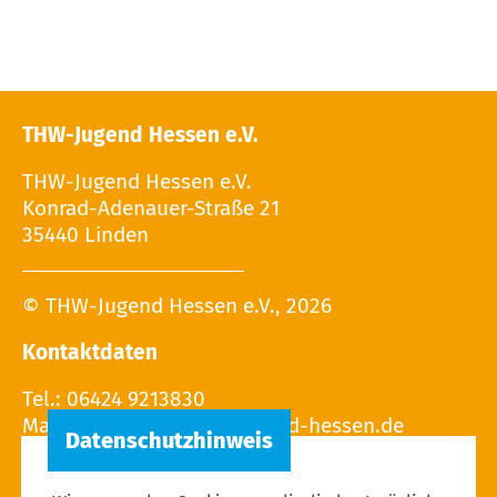
THW-Jugend Hessen e.V.
THW-Jugend Hessen e.V.
Konrad-Adenauer-Straße 21
35440 Linden
© THW-Jugend Hessen e.V., 2026
Kontaktdaten
Tel.: 06424 9213830
Mail: