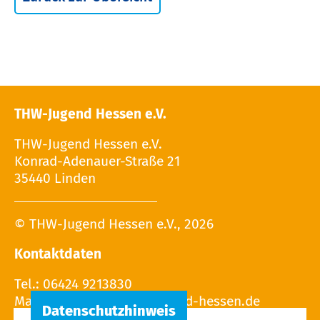
THW-Jugend Hessen e.V.
THW-Jugend Hessen e.V.
Konrad-Adenauer-Straße 21
35440 Linden
© THW-Jugend Hessen e.V., 2026
Kontaktdaten
Tel.: 06424 9213830
Mail: