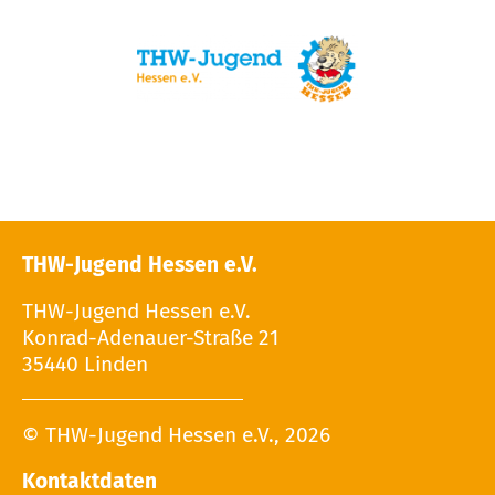
THW-Jugend Hessen e.V.
THW-Jugend Hessen e.V.
Konrad-Adenauer-Straße 21
35440 Linden
© THW-Jugend Hessen e.V., 2026
Kontaktdaten