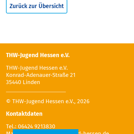
Zurück zur Übersicht
THW-Jugend Hessen e.V.
THW-Jugend Hessen e.V.
Konrad-Adenauer-Straße 21
35440 Linden
© THW-Jugend Hessen e.V., 2026
Kontaktdaten
Tel.: 06424 9213830
Mail: